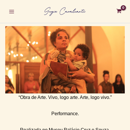
Ir
para
o
conteúdo
“Obra de Arte. Vivo, logo arte. Arte, logo vivo.”
Performance.
Realizada no Museu Palácio Cruz e Souza,