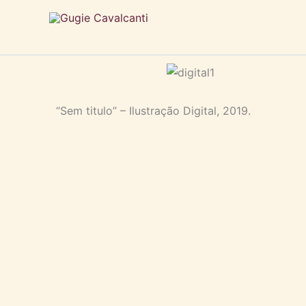
Ir
para
o
conteúdo
“Sem titulo” – Ilustração Digital, 2019.